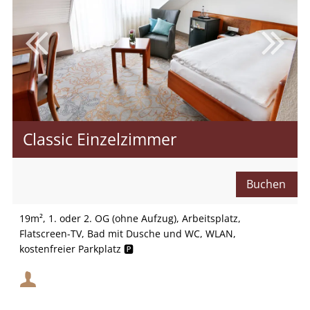
Classic Einzelzimmer
Buchen
Mindestbelegung:
19m², 1. oder 2. OG (ohne Aufzug), Arbeitsplatz,
Flatscreen-TV, Bad mit Dusche und WC, WLAN,
kostenfreier Parkplatz 🅿️
Maximalbelegung:
Mindestbelegung: