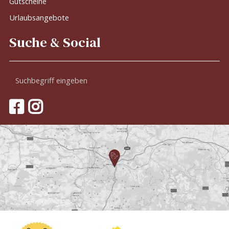
Gutscheine
Urlaubsangebote
Suche & Social
Suchbegriff
Suc
eingeben