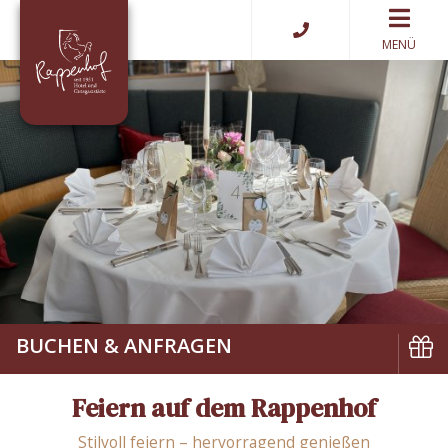
MENÜ
BUCHEN & ANFRAGEN
Buchen
Feiern auf dem Rappenhof
Gutsch
Stilvoll feiern – hervorragend genießen